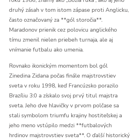
druhý zásah v tom istom zápase proti Anglicku,
často označovaný za **gól storočia**.
Maradonov prienik cez polovicu anglického
tímu zmenil nielen priebeh turnaja, ale aj
vnímanie futbalu ako umenia.
Rovnako ikonickým momentom bol gól
Zinedina Zidana počas finále majstrovstiev
sveta v roku 1998, keď Francúzsko porazilo
Brazíliu 3:0 a získalo svoj prvý titul majstra
sveta. Jeho dve hlavičky v prvom polčase sa
stali symbolom triumfu krajiny hostiteľskej a
jeho meno vstúpilo medzi **futbalových
hrdinov majstrovstiev sveta**. O ďalší historický