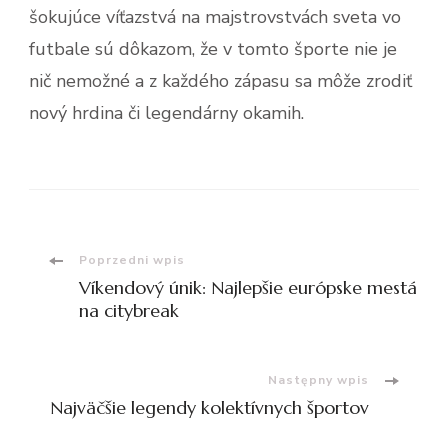
šokujúce víťazstvá na majstrovstvách sveta vo
futbale sú dôkazom, že v tomto športe nie je
nič nemožné a z každého zápasu sa môže zrodiť
nový hrdina či legendárny okamih.
Nawigacja
Poprzedni wpis
Víkendový únik: Najlepšie európske mestá
wpisu
na citybreak
Następny wpis
Najväčšie legendy kolektívnych športov