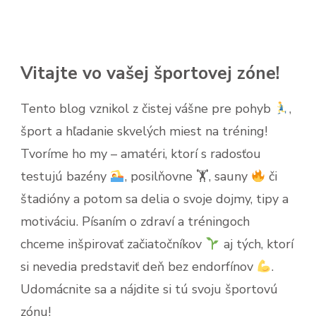
Vitajte vo vašej športovej zóne!
Tento blog vznikol z čistej vášne pre pohyb
,
šport a hľadanie skvelých miest na tréning!
Tvoríme ho my – amatéri, ktorí s radosťou
testujú bazény
, posilňovne 🏋
, sauny
či
štadióny a potom sa delia o svoje dojmy, tipy a
motiváciu. Písaním o zdraví a tréningoch
chceme inšpirovať začiatočníkov
aj tých, ktorí
si nevedia predstaviť deň bez endorfínov
.
Udomácnite sa a nájdite si tú svoju športovú
zónu!