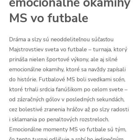
emocionálne okamihy
MS vo futbale
Dráma a slzy sú neoddeliteľnou súčasťou
Majstrovstiev sveta vo futbale – turnaja, ktorý
prináša nielen športové výkony, ale aj silné
emocionálne okamihy, ktoré sa navždy zapísali
do histórie. Futbalové MS boli svedkami scén,
ktoré trhali srdcia fanúšikom po celom svete –
od zázračných gólov v posledných sekundách,
cez bolestivé zranenia hráčov až po slzy radosti
i sklamania po penaltových rozstreloch.
Emocionálne momenty MS vo futbale sú tým,
čo tento turnaj odlišuje a robí ho jedinečným.