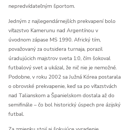
nepredvídateľným športom.
Jedným z najlegendárnejších prekvapení bolo
víťazstvo Kamerunu nad Argentínou v
úvodnom zápase MS 1990. Africký tím,
považovaný za outsidera turnaja, porazil
úradujúcich majstrov sveta 1:0, čím šokoval
futbalový svet a ukázal, že nič nie je nemožné.
Podobne, v roku 2002 sa Južná Kórea postarala
o obrovské prekvapenie, keď sa po víťazstvách
nad Talianskom a Španielskom dostala až do
semifinále – čo bol historický úspech pre ázijský
futbal.
Za zmienku stojí aj šokujúce vyradenie