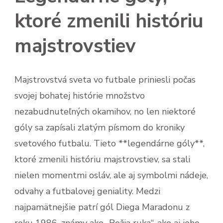
ktoré zmenili históriu
majstrovstiev
Majstrovstvá sveta vo futbale priniesli počas
svojej bohatej histórie množstvo
nezabudnuteľných okamihov, no len niektoré
góly sa zapísali zlatým písmom do kroniky
svetového futbalu. Tieto **legendárne góly**,
ktoré zmenili históriu majstrovstiev, sa stali
nielen momentmi osláv, ale aj symbolmi nádeje,
odvahy a futbalovej geniality. Medzi
najpamätnejšie patrí gól Diega Maradonu z
roku 1986, známy ako „Božia ruka“, ako aj jeho