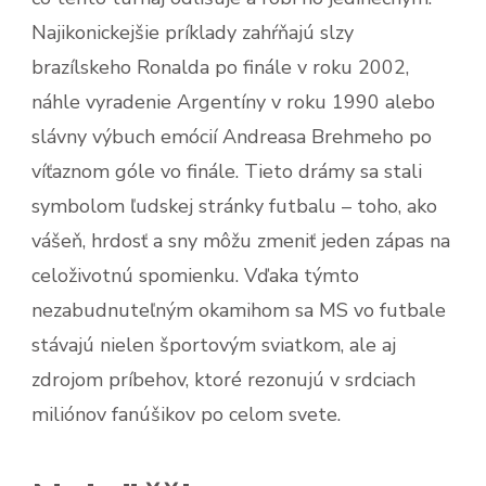
Najikonickejšie príklady zahŕňajú slzy
brazílskeho Ronalda po finále v roku 2002,
náhle vyradenie Argentíny v roku 1990 alebo
slávny výbuch emócií Andreasa Brehmeho po
víťaznom góle vo finále. Tieto drámy sa stali
symbolom ľudskej stránky futbalu – toho, ako
vášeň, hrdosť a sny môžu zmeniť jeden zápas na
celoživotnú spomienku. Vďaka týmto
nezabudnuteľným okamihom sa MS vo futbale
stávajú nielen športovým sviatkom, ale aj
zdrojom príbehov, ktoré rezonujú v srdciach
miliónov fanúšikov po celom svete.