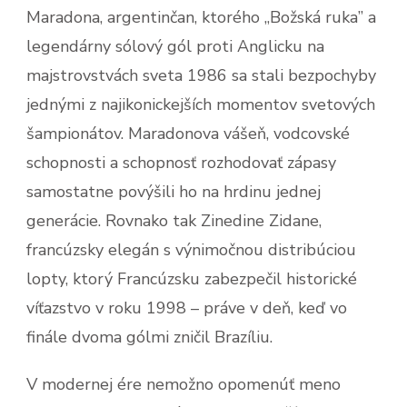
Maradona, argentinčan, ktorého „Božská ruka” a
legendárny sólový gól proti Anglicku na
majstrovstvách sveta 1986 sa stali bezpochyby
jednými z najikonickejších momentov svetových
šampionátov. Maradonova vášeň, vodcovské
schopnosti a schopnosť rozhodovať zápasy
samostatne povýšili ho na hrdinu jednej
generácie. Rovnako tak Zinedine Zidane,
francúzsky elegán s výnimočnou distribúciou
lopty, ktorý Francúzsku zabezpečil historické
víťazstvo v roku 1998 – práve v deň, keď vo
finále dvoma gólmi zničil Brazíliu.
V modernej ére nemožno opomenúť meno