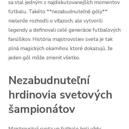
sa stal jedným z najdiskutovanejších momentov
futbalu. Takéto **nezabudnuteľné góly**
nielenže rozhodli o víťazoch, ale vytvorili
legendy a definovali celé generácie futbalových
fanúšikov. História majstrovstiev sveta je tak
plná magických okamihov, ktoré dokazujú, že
jeden gól môže zmeniť všetko.
Nezabudnuteľní
hrdinovia svetových
šampionátov
Majstrovstvá sveta vo futbale boli vždy