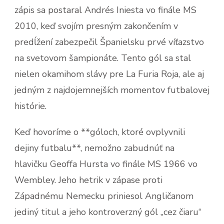
zápis sa postaral Andrés Iniesta vo finále MS
2010, keď svojím presným zakončením v
predĺžení zabezpečil Španielsku prvé víťazstvo
na svetovom šampionáte. Tento gól sa stal
nielen okamihom slávy pre La Furia Roja, ale aj
jedným z najdojemnejších momentov futbalovej
histórie.
Keď hovoríme o **góloch, ktoré ovplyvnili
dejiny futbalu**, nemožno zabudnúť na
hlavičku Geoffa Hursta vo finále MS 1966 vo
Wembley. Jeho hetrik v zápase proti
Západnému Nemecku priniesol Angličanom
jediný titul a jeho kontroverzný gól „cez čiaru“