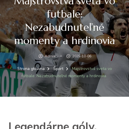
Majstrovstvá sveta vo
futbale:
Nezabudnuteľné
momenty a hrdinovia
Admin
2025-10-06
Strona główna
Šport
Majstrovstvá sveta vo
futbale: Nezabudnuteľné momenty a hrdinovia
Legendárne góly,