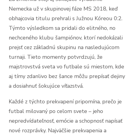
Nemecka už v skupinovej fáze MS 2018, keď
obhajcovia titulu prehrali s Južnou Kóreou 0:2.
Týmto výsledkom sa pridali do elitného, no
nechceného klubu šampiónov, ktorí nedokázali
prejsť cez základnú skupinu na nasledujúcom
turnaji. Tieto momenty potvrdzujú, že
majstrovstvá sveta vo futbale sú miestom, kde
aj tímy zdanlivo bez šance môžu prepísať dejiny
a dosiahnuť šokujúce víťazstvá.
Každé z týchto prekvapení pripomína, prečo je
futbal milovaný po celom svete – jeho
nepredvídateľnosť, emócie a schopnosť napísať
nové rozprávky. Najväčšie prekvapenia a