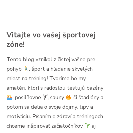
Vitajte vo vašej športovej
zóne!
Tento blog vznikol z čistej vášne pre
pohyb
, šport a hľadanie skvelých
miest na tréning! Tvoríme ho my –
amatéri, ktorí s radosťou testujú bazény
, posilňovne 🏋
, sauny
či štadióny a
potom sa delia o svoje dojmy, tipy a
motiváciu. Písaním o zdraví a tréningoch
chceme inšpirovať začiatočníkov
aj