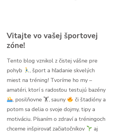
Vitajte vo vašej športovej
zóne!
Tento blog vznikol z čistej vášne pre
pohyb
, šport a hľadanie skvelých
miest na tréning! Tvoríme ho my –
amatéri, ktorí s radosťou testujú bazény
, posilňovne 🏋
, sauny
či štadióny a
potom sa delia o svoje dojmy, tipy a
motiváciu. Písaním o zdraví a tréningoch
chceme inšpirovať začiatočníkov
aj