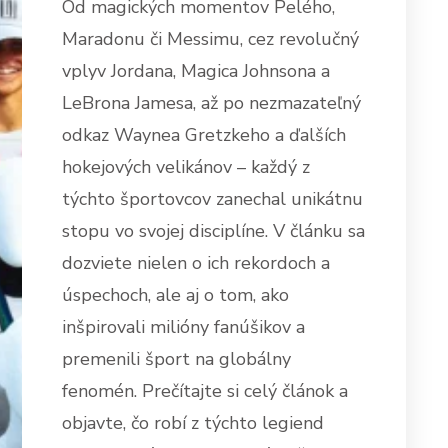
Od magických momentov Pelého,
Maradonu či Messimu, cez revolučný
vplyv Jordana, Magica Johnsona a
LeBrona Jamesa, až po nezmazateľný
odkaz Waynea Gretzkeho a ďalších
hokejových velikánov – každý z
týchto športovcov zanechal unikátnu
stopu vo svojej disciplíne. V článku sa
dozviete nielen o ich rekordoch a
úspechoch, ale aj o tom, ako
inšpirovali milióny fanúšikov a
premenili šport na globálny
fenomén. Prečítajte si celý článok a
objavte, čo robí z týchto legiend