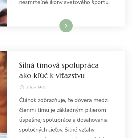
nesmrteľné ikony svetového športu.
Dowiedz się więcej
Silná tímová spolupráca
ako kľúč k víťazstvu
2025-09-15
Článok zdôrazňuje, že dôvera medzi
členmi tímu je základným pilierom
úspešnej spolupráce a dosahovania
spoločných cieľov. Silné vzťahy