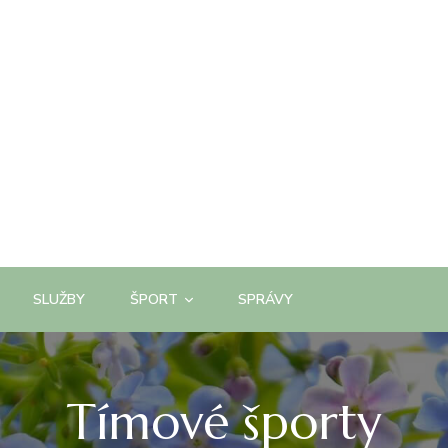
SLUŽBY
ŠPORT
SPRÁVY
Tímové športy