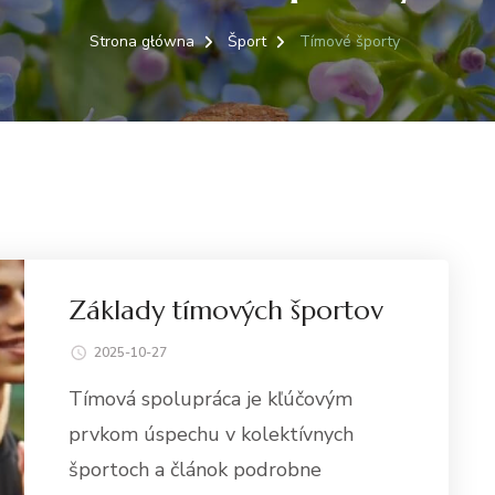
Strona główna
Šport
Tímové športy
Základy tímových športov
2025-10-27
Tímová spolupráca je kľúčovým
prvkom úspechu v kolektívnych
športoch a článok podrobne