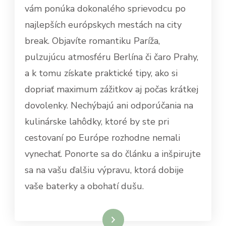
vám ponúka dokonalého sprievodcu po
najlepších európskych mestách na city
break. Objavíte romantiku Paríža,
pulzujúcu atmosféru Berlína či čaro Prahy,
a k tomu získate praktické tipy, ako si
dopriať maximum zážitkov aj počas krátkej
dovolenky. Nechýbajú ani odporúčania na
kulinárske lahôdky, ktoré by ste pri
cestovaní po Európe rozhodne nemali
vynechať. Ponorte sa do článku a inšpirujte
sa na vašu ďalšiu výpravu, ktorá dobije
vaše baterky a obohatí dušu.
Dowiedz się więcej