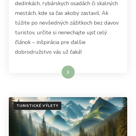
dedinkách, rybárskych osadách či skalných
mestách, kde sa čas akoby zastavil. Ak
túžite po nevšedných zážitkoch bez davov
turistov, určite si nenechajte ujsť celý
článok – inšpirácia pre ďalšie
dobrodružstvo vás už čaká!
Dowiedz się więcej
TURISTICKÉ VÝLETY