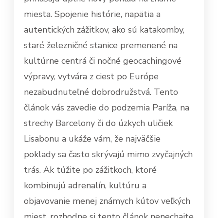
miesta. Spojenie histórie, napätia a
autentických zážitkov, ako sú katakomby,
staré železničné stanice premenené na
kultúrne centrá či nočné geocachingové
výpravy, vytvára z ciest po Európe
nezabudnuteľné dobrodružstvá. Tento
článok vás zavedie do podzemia Paríža, na
strechy Barcelony či do úzkych uličiek
Lisabonu a ukáže vám, že najväčšie
poklady sa často skrývajú mimo zvyčajných
trás. Ak túžite po zážitkoch, ktoré
kombinujú adrenalín, kultúru a
objavovanie menej známych kútov veľkých
miest, rozhodne si tento článok nenechajte