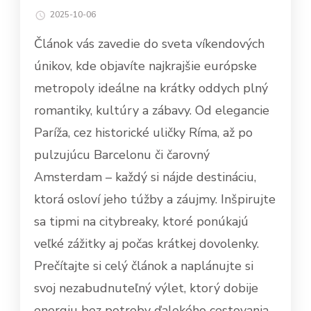
2025-10-06
Článok vás zavedie do sveta víkendových
únikov, kde objavíte najkrajšie európske
metropoly ideálne na krátky oddych plný
romantiky, kultúry a zábavy. Od elegancie
Paríža, cez historické uličky Ríma, až po
pulzujúcu Barcelonu či čarovný
Amsterdam – každý si nájde destináciu,
ktorá osloví jeho túžby a záujmy. Inšpirujte
sa tipmi na citybreaky, ktoré ponúkajú
veľké zážitky aj počas krátkej dovolenky.
Prečítajte si celý článok a naplánujte si
svoj nezabudnuteľný výlet, ktorý dobije
energiu bez potreby ďalekého cestovania.