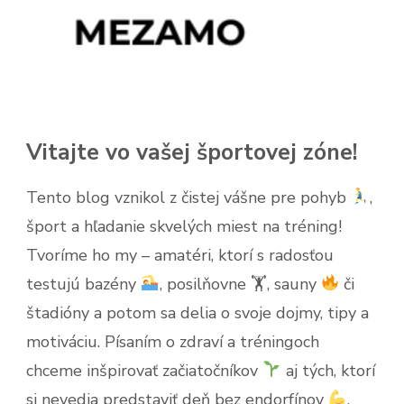
Vitajte vo vašej športovej zóne!
Tento blog vznikol z čistej vášne pre pohyb
,
šport a hľadanie skvelých miest na tréning!
Tvoríme ho my – amatéri, ktorí s radosťou
testujú bazény
, posilňovne 🏋
, sauny
či
štadióny a potom sa delia o svoje dojmy, tipy a
motiváciu. Písaním o zdraví a tréningoch
chceme inšpirovať začiatočníkov
aj tých, ktorí
si nevedia predstaviť deň bez endorfínov
.