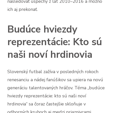
nasledovať úspechy z lat 2010–2016 a možno
ich aj prekonať.
Budúce hviezdy
reprezentácie: Kto sú
naši noví hrdinovia
Slovenský futbal zažíva v posledných rokoch
renesanciu a nádej fanúšikov sa upiera na novú
generáciu talentovaných hráčov. Téma „budúce
hviezdy reprezentácie: kto sú naši noví
hrdinovia“ sa čoraz častejšie skloňuje v
odborných kruhoch aj medzi priaznivcami