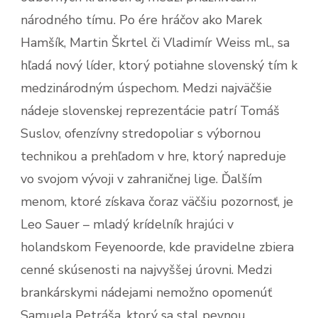
národného tímu. Po ére hráčov ako Marek
Hamšík, Martin Škrtel či Vladimír Weiss ml., sa
hľadá nový líder, ktorý potiahne slovenský tím k
medzinárodným úspechom. Medzi najväčšie
nádeje slovenskej reprezentácie patrí Tomáš
Suslov, ofenzívny stredopoliar s výbornou
technikou a prehľadom v hre, ktorý napreduje
vo svojom vývoji v zahraničnej lige. Ďalším
menom, ktoré získava čoraz väčšiu pozornosť, je
Leo Sauer – mladý krídelník hrajúci v
holandskom Feyenoorde, kde pravidelne zbiera
cenné skúsenosti na najvyššej úrovni. Medzi
brankárskymi nádejami nemožno opomenúť
Samuela Petráša, ktorý sa stal pevnou