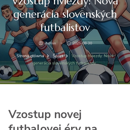
Vzostup hviezdy: Nová
generácia slovenských
futbalistov
Admin
2025-08-30
Strona główna
Šport
Vzostup hviezdy: Nová
generácia slovenských futbalistov
Vzostup novej
futbalovej éry na