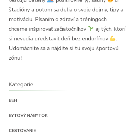
testujú bazény
, posilňovne 🏋
, sauny
či
štadióny a potom sa delia o svoje dojmy, tipy a
motiváciu. Písaním o zdraví a tréningoch
chceme inšpirovať začiatočníkov
aj tých, ktorí
si nevedia predstaviť deň bez endorfínov
.
Udomácnite sa a nájdite si tú svoju športovú
zónu!
Kategorie
BEH
BYTOVÝ NÁBYTOK
CESTOVANIE