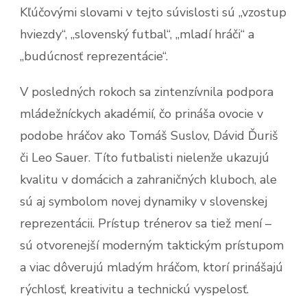
Kľúčovými slovami v tejto súvislosti sú „vzostup
hviezdy“, „slovenský futbal“, „mladí hráči“ a
„budúcnosť reprezentácie“.
V posledných rokoch sa zintenzívnila podpora
mládežníckych akadémií, čo prináša ovocie v
podobe hráčov ako Tomáš Suslov, Dávid Ďuriš
či Leo Sauer. Títo futbalisti nielenže ukazujú
kvalitu v domácich a zahraničných kluboch, ale
sú aj symbolom novej dynamiky v slovenskej
reprezentácii. Prístup trénerov sa tiež mení –
sú otvorenejší moderným taktickým prístupom
a viac dôverujú mladým hráčom, ktorí prinášajú
rýchlosť, kreativitu a technickú vyspelosť.