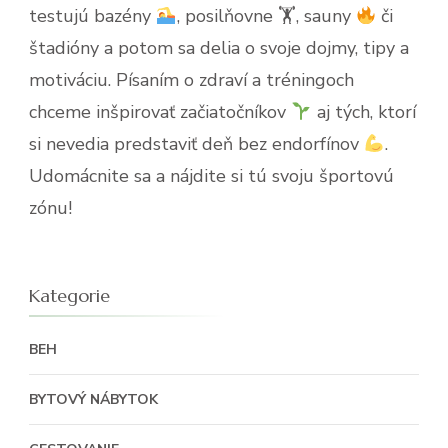
testujú bazény
, posilňovne 🏋
, sauny
či
štadióny a potom sa delia o svoje dojmy, tipy a
motiváciu. Písaním o zdraví a tréningoch
chceme inšpirovať začiatočníkov
aj tých, ktorí
si nevedia predstaviť deň bez endorfínov
.
Udomácnite sa a nájdite si tú svoju športovú
zónu!
Kategorie
BEH
BYTOVÝ NÁBYTOK