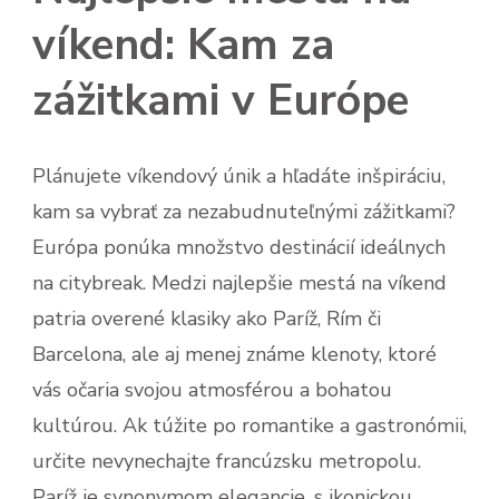
víkend: Kam za
zážitkami v Európe
Plánujete víkendový únik a hľadáte inšpiráciu,
kam sa vybrať za nezabudnuteľnými zážitkami?
Európa ponúka množstvo destinácií ideálnych
na citybreak. Medzi najlepšie mestá na víkend
patria overené klasiky ako Paríž, Rím či
Barcelona, ale aj menej známe klenoty, ktoré
vás očaria svojou atmosférou a bohatou
kultúrou. Ak túžite po romantike a gastronómii,
určite nevynechajte francúzsku metropolu.
Paríž je synonymom elegancie, s ikonickou