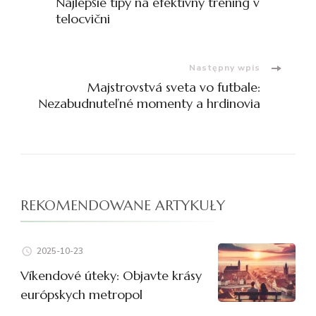
Najlepšie tipy na efektívny tréning v
wpisu
telocvični
Następny wpis
Majstrovstvá sveta vo futbale:
Nezabudnuteľné momenty a hrdinovia
REKOMENDOWANE ARTYKUŁY
2025-10-23
Víkendové úteky: Objavte krásy
európskych metropol