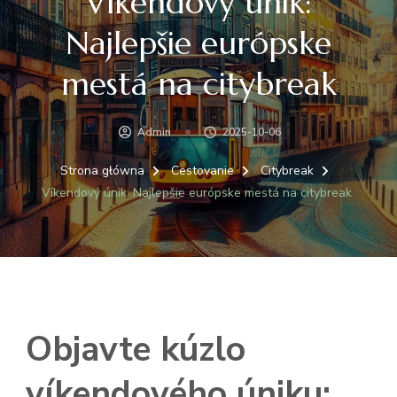
Víkendový únik:
Najlepšie európske
mestá na citybreak
Admin
2025-10-06
Strona główna
Cestovanie
Citybreak
Víkendový únik: Najlepšie európske mestá na citybreak
Objavte kúzlo
víkendového úniku: