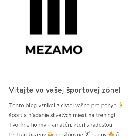
Vitajte vo vašej športovej zóne!
Tento blog vznikol z čistej vášne pre pohyb
,
šport a hľadanie skvelých miest na tréning!
Tvoríme ho my – amatéri, ktorí s radosťou
testujú bazény
, posilňovne 🏋
, sauny
či