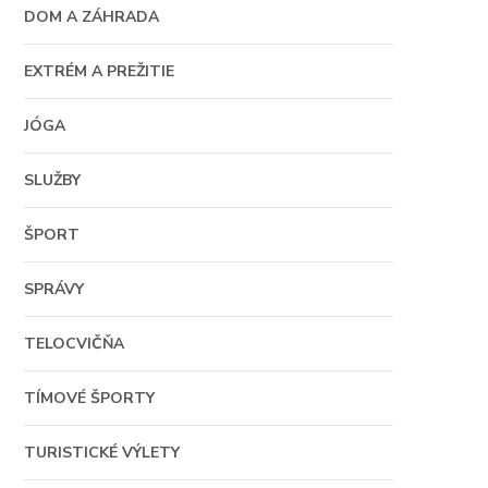
DOM A ZÁHRADA
EXTRÉM A PREŽITIE
JÓGA
SLUŽBY
ŠPORT
SPRÁVY
TELOCVIČŇA
TÍMOVÉ ŠPORTY
TURISTICKÉ VÝLETY