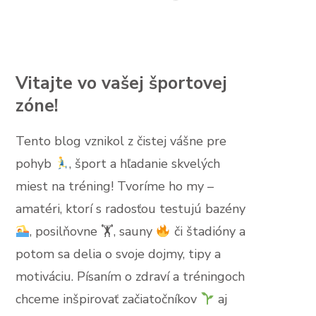
Vitajte vo vašej športovej
zóne!
Tento blog vznikol z čistej vášne pre
pohyb
, šport a hľadanie skvelých
miest na tréning! Tvoríme ho my –
amatéri, ktorí s radosťou testujú bazény
, posilňovne 🏋
, sauny
či štadióny a
potom sa delia o svoje dojmy, tipy a
motiváciu. Písaním o zdraví a tréningoch
chceme inšpirovať začiatočníkov
aj