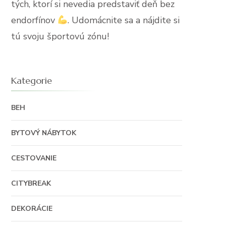
tých, ktorí si nevedia predstaviť deň bez
endorfínov
. Udomácnite sa a nájdite si
tú svoju športovú zónu!
Kategorie
BEH
BYTOVÝ NÁBYTOK
CESTOVANIE
CITYBREAK
DEKORÁCIE