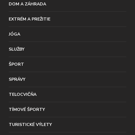
DOM A ZÁHRADA
EXTRÉM A PREŽITIE
JÓGA
SLUŽBY
ŠPORT
SPRÁVY
TELOCVIČŇA
TÍMOVÉ ŠPORTY
TURISTICKÉ VÝLETY