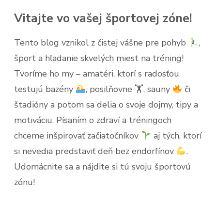
Vitajte vo vašej športovej zóne!
Tento blog vznikol z čistej vášne pre pohyb
,
šport a hľadanie skvelých miest na tréning!
Tvoríme ho my – amatéri, ktorí s radosťou
testujú bazény
, posilňovne 🏋
, sauny
či
štadióny a potom sa delia o svoje dojmy, tipy a
motiváciu. Písaním o zdraví a tréningoch
chceme inšpirovať začiatočníkov
aj tých, ktorí
si nevedia predstaviť deň bez endorfínov
.
Udomácnite sa a nájdite si tú svoju športovú
zónu!