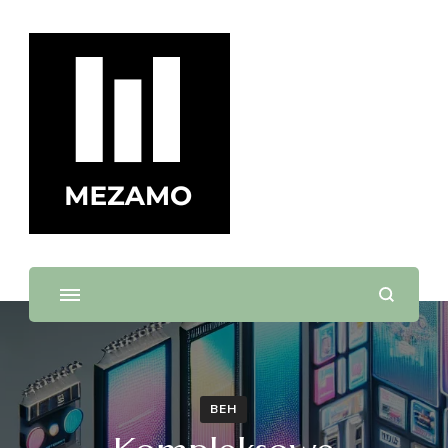
mezamo.sk
BEH