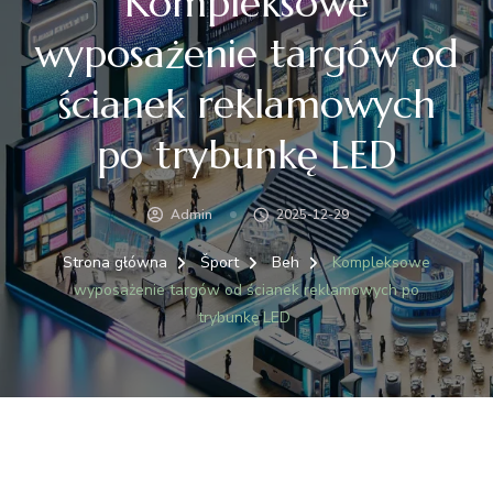
Kompleksowe
wyposażenie targów od
ścianek reklamowych
po trybunkę LED
Admin
2025-12-29
Strona główna
Šport
Beh
Kompleksowe
wyposażenie targów od ścianek reklamowych po
trybunkę LED