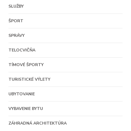
SLUŽBY
ŠPORT
SPRÁVY
TELOCVIČŇA
TÍMOVÉ ŠPORTY
TURISTICKÉ VÝLETY
UBYTOVANIE
VYBAVENIE BYTU
ZÁHRADNÁ ARCHITEKTÚRA