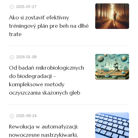
2025-07-27
Ako si zostaviť efektívny
tréningový plán pre beh na dlhé
trate
2026-01-08
Od badań mikrobiologicznych
do biodegradacji –
kompleksowe metody
oczyszczania skażonych gleb
2025-09-24
Rewolucja w automatyzacji:
nowoczesne nastrzykiwarki,