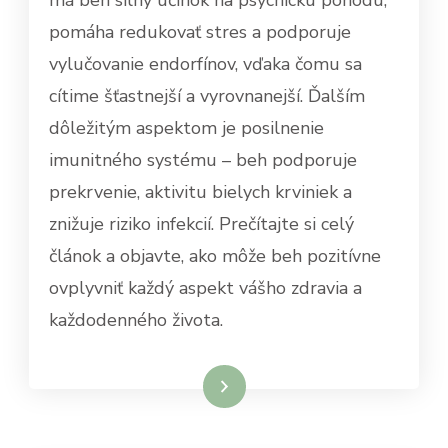
má beh silný účinok na psychickú pohodu,
pomáha redukovať stres a podporuje
vylučovanie endorfínov, vďaka čomu sa
cítime šťastnejší a vyrovnanejší. Ďalším
dôležitým aspektom je posilnenie
imunitného systému – beh podporuje
prekrvenie, aktivitu bielych krviniek a
znižuje riziko infekcií. Prečítajte si celý
článok a objavte, ako môže beh pozitívne
ovplyvniť každý aspekt vášho zdravia a
každodenného života.
Dowiedz się więcej