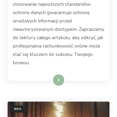
stosowanie najwyższych standardów
ochrony danych gwarantuje ochronę
wrażliwych informacji przed
nieautoryzowanym dostępem. Zapraszamy
do lektury całego artykułu, aby odkryć, jak
profesjonalna rachunkowość online może
stać się kluczem do sukcesu Twojego
biznesu.
Dowiedz się więcej
BEH