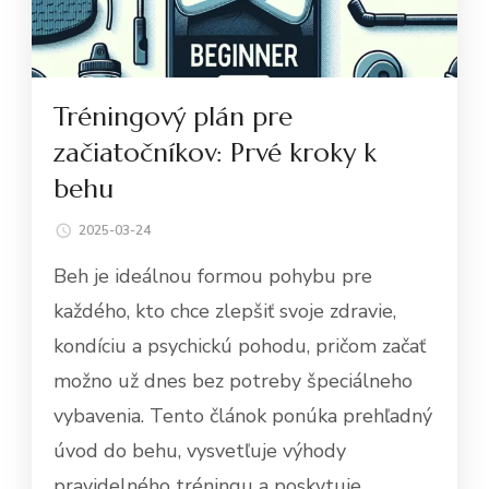
Tréningový plán pre
začiatočníkov: Prvé kroky k
behu
2025-03-24
Beh je ideálnou formou pohybu pre
každého, kto chce zlepšiť svoje zdravie,
kondíciu a psychickú pohodu, pričom začať
možno už dnes bez potreby špeciálneho
vybavenia. Tento článok ponúka prehľadný
úvod do behu, vysvetľuje výhody
pravidelného tréningu a poskytuje