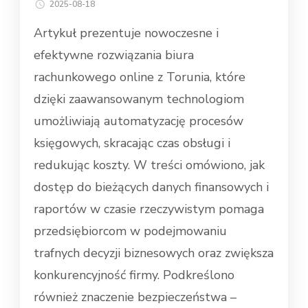
2025-08-18
Artykuł prezentuje nowoczesne i
efektywne rozwiązania biura
rachunkowego online z Torunia, które
dzięki zaawansowanym technologiom
umożliwiają automatyzację procesów
księgowych, skracając czas obsługi i
redukując koszty. W treści omówiono, jak
dostęp do bieżących danych finansowych i
raportów w czasie rzeczywistym pomaga
przedsiębiorcom w podejmowaniu
trafnych decyzji biznesowych oraz zwiększa
konkurencyjność firmy. Podkreślono
również znaczenie bezpieczeństwa –