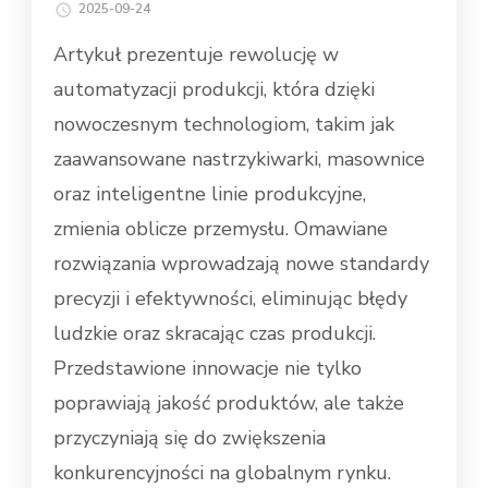
2025-09-24
Artykuł prezentuje rewolucję w
automatyzacji produkcji, która dzięki
nowoczesnym technologiom, takim jak
zaawansowane nastrzykiwarki, masownice
oraz inteligentne linie produkcyjne,
zmienia oblicze przemysłu. Omawiane
rozwiązania wprowadzają nowe standardy
precyzji i efektywności, eliminując błędy
ludzkie oraz skracając czas produkcji.
Przedstawione innowacje nie tylko
poprawiają jakość produktów, ale także
przyczyniają się do zwiększenia
konkurencyjności na globalnym rynku.