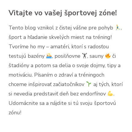
Vitajte vo vašej športovej zóne!
Tento blog vznikol z čistej vášne pre pohyb
,
šport a hľadanie skvelých miest na tréning!
Tvoríme ho my – amatéri, ktorí s radosťou
testujú bazény
, posilňovne 🏋
, sauny
či
štadióny a potom sa delia o svoje dojmy, tipy a
motiváciu. Písaním o zdraví a tréningoch
chceme inšpirovať začiatočníkov
aj tých, ktorí
si nevedia predstaviť deň bez endorfínov
.
Udomácnite sa a nájdite si tú svoju športovú
zónu!