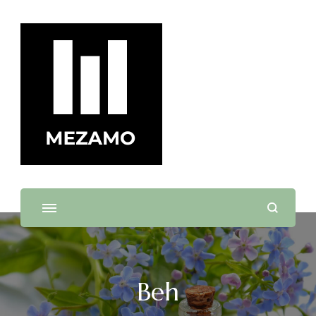
mezamo.sk
Beh