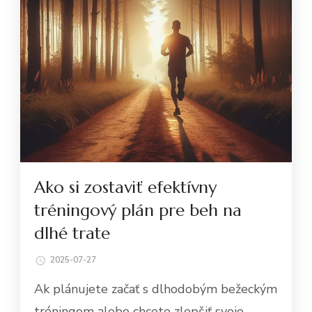
Ako si zostaviť efektívny
tréningový plán pre beh na
dlhé trate
2025-07-27
Ak plánujete začať s dlhodobým bežeckým
tréningom alebo chcete zlepšiť svoje