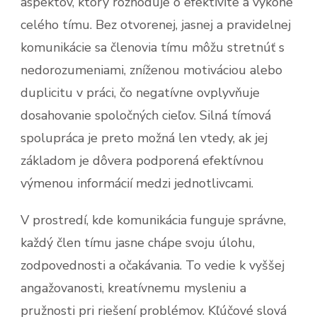
aspektov, ktorý rozhoduje o efektivite a výkone
celého tímu. Bez otvorenej, jasnej a pravidelnej
komunikácie sa členovia tímu môžu stretnúť s
nedorozumeniami, zníženou motiváciou alebo
duplicitu v práci, čo negatívne ovplyvňuje
dosahovanie spoločných cieľov. Silná tímová
spolupráca je preto možná len vtedy, ak jej
základom je dôvera podporená efektívnou
výmenou informácií medzi jednotlivcami.
V prostredí, kde komunikácia funguje správne,
každý člen tímu jasne chápe svoju úlohu,
zodpovednosti a očakávania. To vedie k vyššej
angažovanosti, kreatívnemu mysleniu a
pružnosti pri riešení problémov. Kľúčové slová