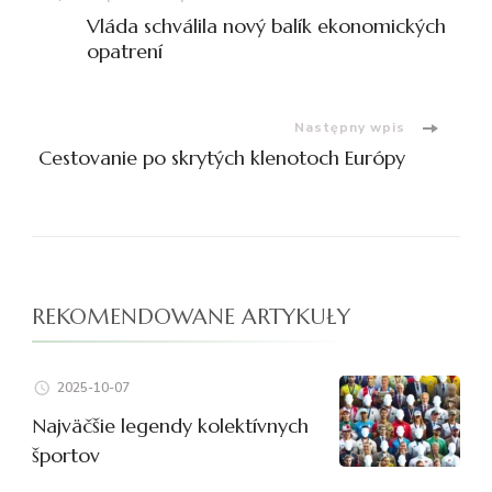
Nawigacja
Vláda schválila nový balík ekonomických
wpisu
opatrení
Następny wpis
Cestovanie po skrytých klenotoch Európy
REKOMENDOWANE ARTYKUŁY
2025-10-07
Najväčšie legendy kolektívnych
športov