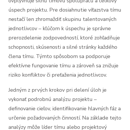
ovplyvňuje silnú tímovú spoluprácu a celkový
úspech projektu. Pre dosiahnutie víťazstva tímu
nestačí len zhromaždiť skupinu talentovaných
jednotlivcov – kľúčom k úspechu je správne
prerozdelenie zodpovedností, ktoré zohľadňuje
schopnosti, skúsenosti a silné stránky každého
člena tímu. Týmto spôsobom sa podporuje
efektívne fungovanie tímu a zároveň sa znižuje
riziko konfliktov či preťaženia jednotlivcov.
Jedným z prvých krokov pri delení úloh je
vykonať podrobnú analýzu projektu –
definovanie cieľov, identifikovanie hlavných fáz a
určenie požadovaných činností. Na základe tejto
analýzy môže líder tímu alebo projektový