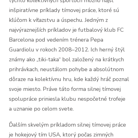
týchto kolektívnych športoch možno nájsť
inšpiratívne príklady tímovej práce, ktoré sú
kľúčom k víťazstvu a úspechu. Jedným z
najvýraznejších príkladov je futbalový klub FC
Barcelona pod vedením trénera Pepa
Guardiolu v rokoch 2008–2012. Ich herný štýl
známy ako „tiki-taka“ bol založený na krátkych
prihrávkach, neustálom pohybe a absolútnom
dôraze na kolektívnu hru, kde každý hráč poznal
svoje miesto. Práve táto forma silnej tímovej
spolupráce priniesla klubu nespočetné trofeje
a uznanie po celom svete.
Ďalším skvelým príkladom silnej tímovej práce
je hokejový tím USA, ktorý počas zimných