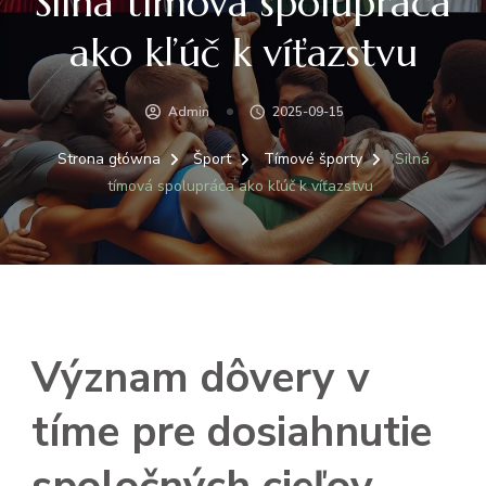
Silná tímová spolupráca
ako kľúč k víťazstvu
Admin
2025-09-15
Strona główna
Šport
Tímové športy
Silná
tímová spolupráca ako kľúč k víťazstvu
Význam dôvery v
tíme pre dosiahnutie