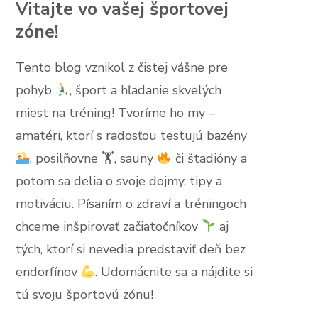
Vitajte vo vašej športovej
zóne!
Tento blog vznikol z čistej vášne pre
pohyb
, šport a hľadanie skvelých
miest na tréning! Tvoríme ho my –
amatéri, ktorí s radosťou testujú bazény
, posilňovne 🏋
, sauny
či štadióny a
potom sa delia o svoje dojmy, tipy a
motiváciu. Písaním o zdraví a tréningoch
chceme inšpirovať začiatočníkov
aj
tých, ktorí si nevedia predstaviť deň bez
endorfínov
. Udomácnite sa a nájdite si
tú svoju športovú zónu!