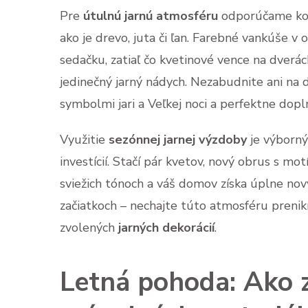
Pre
útulnú jarnú atmosféru
odporúčame kom
ako je drevo, juta či ľan. Farebné vankúše v 
sedačku, zatiaľ čo kvetinové vence na dverác
jedinečný jarný nádych. Nezabudnite ani na 
symbolmi jari a Veľkej noci a perfektne dop
Využitie
sezónnej jarnej výzdoby
je výborný
investícií. Stačí pár kvetov, nový obrus s mo
sviežich tónoch a váš domov získa úplne nový,
začiatkoch – nechajte túto atmosféru preni
zvolených
jarných dekorácií
.
Letná pohoda: Ako 