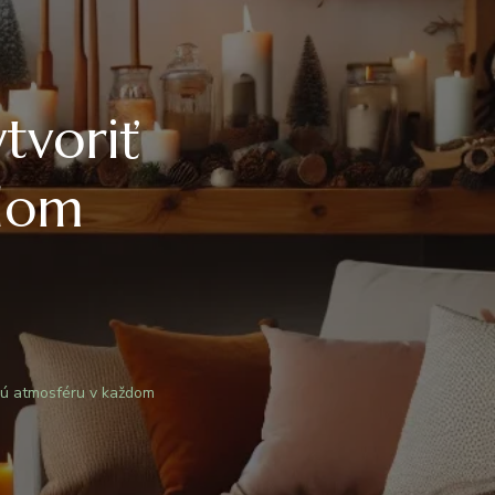
tvoriť
ždom
nú atmosféru v každom