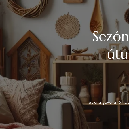
Sezón
útu
Strona główna
D