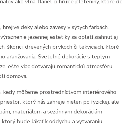
lov ako vlna, flanel či hrubé pleteniny, ktoré do
, hrejivé deky alebo závesy v sýtych farbách,
ýraznenie jesennej estetiky sa oplatí siahnuť aj
, škorici, drevených prvkoch či tekviciach, ktoré
ho aranžovania. Svetelné dekorácie s teplým
aze, ešte viac dotvárajú romantickú atmosféru
dlí domova.
m, kedy môžeme prostredníctvom interiérového
 priestor, ktorý nás zahreje nielen po fyzickej, ale
arbám, materiálom a sezónnym dekoráciám
, ktorý bude lákať k oddychu a vytváraniu