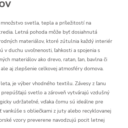
lov
nožstvo svetla, tepla a príležitostí na
tredia. Letná pohoda môže byť dosiahnutá
dných materiálov, ktoré zútulnia každý interiér
ú v duchu uvoľnenosti, ľahkosti a spojenia s
ých materiálov ako drevo, ratan, ľan, bavlna či
, ale aj zlepšenie celkovej atmosféry domova.
leta, je výber vhodného textilu. Závesy z ľanu
 prepúšťajú svetlo a zároveň vytvárajú vzdušný
ogicky udržateľné, vďaka čomu sú ideálne pre
 vankúše s obliečkami z juty alebo recyklovanej
morské vzory preverene navodzujú pocit letnej