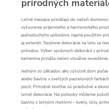
prírodných materiá
Letné mesiace prinášajú do našich domovov m
vytvorenie príjemného a harmonického pros
jednoduchými spôsobmi, najmä použitím príro
aj exteriér. Sezónne dekorácie na leto sa nes
prírodou. Výber správnych dekorácií z prírodn
kamenina prináša nielen vizuálne osvieženie
Jedným zo základov, ako zútulniť dom počas 
alebo bavlny v svetlých pastelových farbách
pocit. Prírodné textílie sú priedušné a ekol
letné dekorácie. Na pohovky môžeme položiť
bavlny s letnými motívmi – kvety, listy, prí