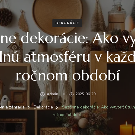
DEKORÁCIE
ne dekorácie: Ako vy
lnú atmosféru v ka
ročnom období
Admin
2025-06-29
om a záhrada
Dekorácie
Sezónne dekorácie: Ako vytvoriť útul
ročnom období