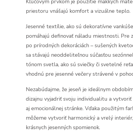
Kľúčovým prvkom je použitie mäkkých materiá
priestoru vnášajú komfort a vizuálne teplo.
Jesenné textílie, ako sú dekoratívne vankúše
pomáhajú definovať náladu miestnosti. Pre zv
po prírodných dekoráciách – sušených kvetoch
sa stávajú neoddeliteľnou súčasťou sezónne
tónom svetla, ako sú sviečky či svetelné reť
vhodnú pre jesenné večery strávené v poho
Nezabúdajme, že jeseň je ideálnym období
dizajnu vyjadriť svoju individualitu a vytvoriť
aj emocionálnej stránke. Vďaka použitým f
môžeme vytvoriť harmonický a vrelý interiér
krásnych jesenných spomienok.