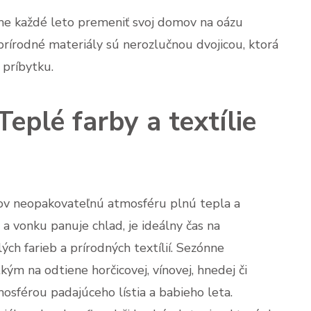
každé leto premeniť svoj domov na oázu
prírodné materiály sú nerozlučnou dvojicou, ktorá
príbytku.
eplé farby a textílie
ov neopakovateľnú atmosféru plnú tepla a
a vonku panuje chlad, je ideálny čas na
ch farieb a prírodných textílií. Sezónne
ým na odtiene horčicovej, vínovej, hnedej či
mosférou padajúceho lístia a babieho leta.