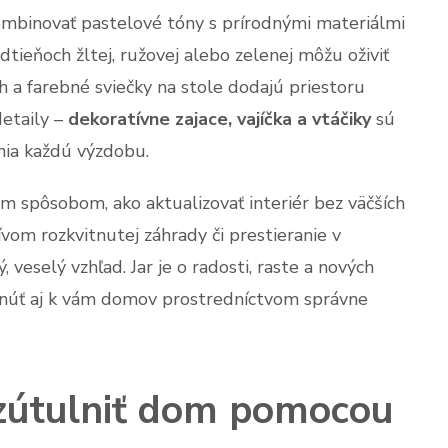
binovať pastelové tóny s prírodnými materiálmi
odtieňoch žltej, ružovej alebo zelenej môžu oživiť
h a farebné sviečky na stole dodajú priestoru
detaily –
dekoratívne zajace, vajíčka a vtáčiky
sú
lnia každú výzdobu.
m spôsobom, ako aktualizovať interiér bez väčších
tívom rozkvitnutej záhrady či prestieranie v
 veselý vzhľad. Jar je o radosti, raste a nových
knúť aj k vám domov prostredníctvom správne
zútulniť dom pomocou