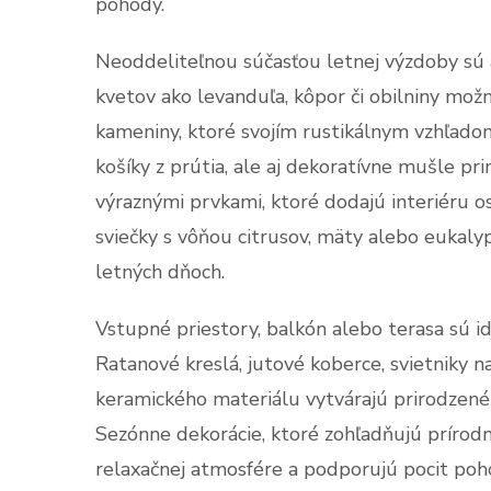
pohody.
Neoddeliteľnou súčasťou letnej výzdoby sú 
kvetov ako levanduľa, kôpor či obilniny mož
kameniny, ktoré svojím rustikálnym vzhľado
košíky z prútia, ale aj dekoratívne mušle p
výraznými prvkami, ktoré dodajú interiéru 
sviečky s vôňou citrusov, mäty alebo eukaly
letných dňoch.
Vstupné priestory, balkón alebo terasa sú id
Ratanové kreslá, jutové koberce, svietniky n
keramického materiálu vytvárajú prirodzené
Sezónne dekorácie, ktoré zohľadňujú prírodné
relaxačnej atmosfére a podporujú pocit poh