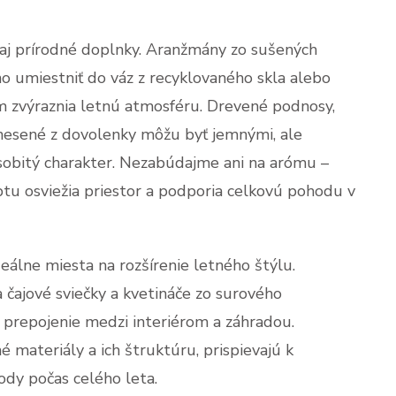
aj prírodné doplnky. Aranžmány zo sušených
no umiestniť do váz z recyklovaného skla alebo
m zvýraznia letnú atmosféru. Drevené podnosy,
rinesené z dovolenky môžu byť jemnými, ale
osobitý charakter. Nezabúdajme ani na arómu –
ptu osviežia priestor a podporia celkovú pohodu v
eálne miesta na rozšírenie letného štýlu.
a čajové sviečky a kvetináče zo surového
 prepojenie medzi interiérom a záhradou.
 materiály a ich štruktúru, prispievajú k
ody počas celého leta.