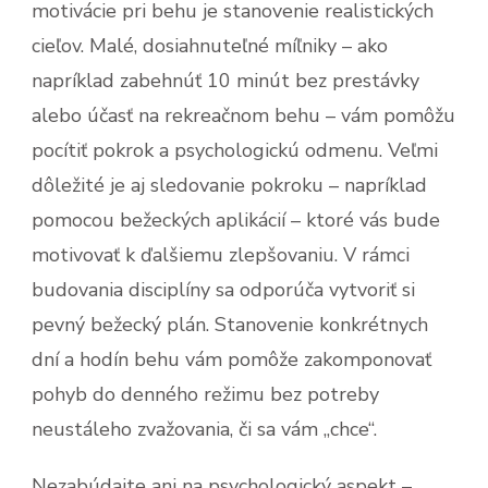
motivácie pri behu je stanovenie realistických
cieľov. Malé, dosiahnuteľné míľniky – ako
napríklad zabehnúť 10 minút bez prestávky
alebo účasť na rekreačnom behu – vám pomôžu
pocítiť pokrok a psychologickú odmenu. Veľmi
dôležité je aj sledovanie pokroku – napríklad
pomocou bežeckých aplikácií – ktoré vás bude
motivovať k ďalšiemu zlepšovaniu. V rámci
budovania disciplíny sa odporúča vytvoriť si
pevný bežecký plán. Stanovenie konkrétnych
dní a hodín behu vám pomôže zakomponovať
pohyb do denného režimu bez potreby
neustáleho zvažovania, či sa vám „chce“.
Nezabúdajte ani na psychologický aspekt –