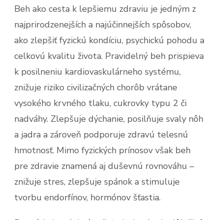
Beh ako cesta k lepšiemu zdraviu je jedným z
najprirodzenejších a najúčinnejších spôsobov,
ako zlepšiť fyzickú kondíciu, psychickú pohodu a
celkovú kvalitu života. Pravidelný beh prispieva
k posilneniu kardiovaskulárneho systému,
znižuje riziko civilizačných chorôb vrátane
vysokého krvného tlaku, cukrovky typu 2 či
nadváhy. Zlepšuje dýchanie, posilňuje svaly nôh
a jadra a zároveň podporuje zdravú telesnú
hmotnosť. Mimo fyzických prínosov však beh
pre zdravie znamená aj duševnú rovnováhu –
znižuje stres, zlepšuje spánok a stimuluje
tvorbu endorfínov, hormónov šťastia.