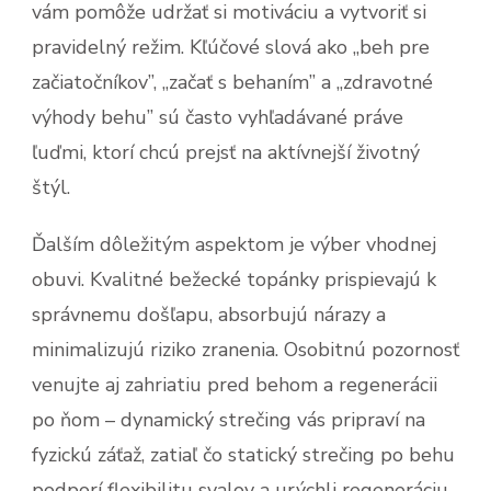
vám pomôže udržať si motiváciu a vytvoriť si
pravidelný režim. Kľúčové slová ako „beh pre
začiatočníkov”, „začať s behaním” a „zdravotné
výhody behu” sú často vyhľadávané práve
ľuďmi, ktorí chcú prejsť na aktívnejší životný
štýl.
Ďalším dôležitým aspektom je výber vhodnej
obuvi. Kvalitné bežecké topánky prispievajú k
správnemu došľapu, absorbujú nárazy a
minimalizujú riziko zranenia. Osobitnú pozornosť
venujte aj zahriatiu pred behom a regenerácii
po ňom – dynamický strečing vás pripraví na
fyzickú záťaž, zatiaľ čo statický strečing po behu
podporí flexibilitu svalov a urýchli regeneráciu.