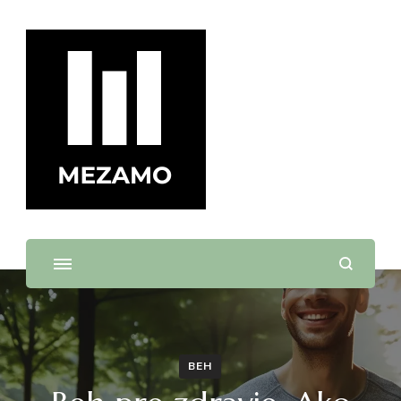
mezamo.sk
BEH