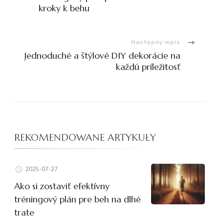
wpisu
kroky k behu
Następny wpis
Jednoduché a štýlové DIY dekorácie na
každú príležitosť
REKOMENDOWANE ARTYKUŁY
2025-07-27
Ako si zostaviť efektívny
tréningový plán pre beh na dlhé
trate