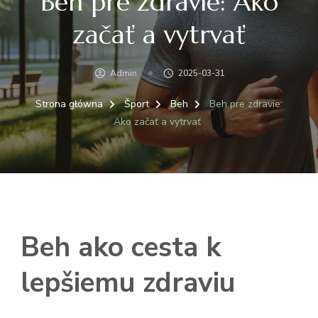
Beh pre zdravie: Ako
začať a vytrvať
Admin
2025-03-31
Strona główna
Šport
Beh
Beh pre zdravie:
Ako začať a vytrvať
Beh ako cesta k
lepšiemu zdraviu