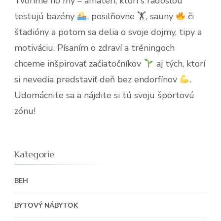
Tvoríme ho my – amatéri, ktorí s radosťou
testujú bazény
, posilňovne 🏋
, sauny
či
štadióny a potom sa delia o svoje dojmy, tipy a
motiváciu. Písaním o zdraví a tréningoch
chceme inšpirovať začiatočníkov
aj tých, ktorí
si nevedia predstaviť deň bez endorfínov
.
Udomácnite sa a nájdite si tú svoju športovú
zónu!
Kategorie
BEH
BYTOVÝ NÁBYTOK