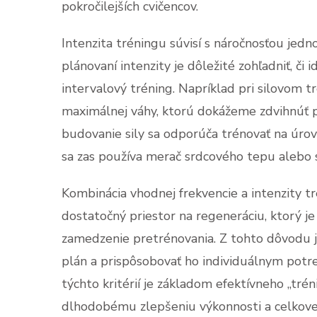
pokročilejších cvičencov.
Intenzita tréningu súvisí s náročnosťou jedn
plánovaní intenzity je dôležité zohľadniť, či 
intervalový tréning. Napríklad pri silovom t
maximálnej váhy, ktorú dokážeme zdvihnúť pr
budovanie sily sa odporúča trénovať na úro
sa zas používa merač srdcového tepu alebo 
Kombinácia vhodnej frekvencie a intenzity tr
dostatočný priestor na regeneráciu, ktorý j
zamedzenie pretrénovania. Z tohto dôvodu je
plán a prispôsobovať ho individuálnym potr
týchto kritérií je základom efektívneho „trén
dlhodobému zlepšeniu výkonnosti a celkovej