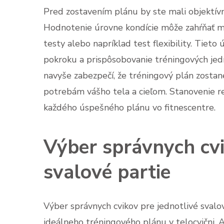
Pred zostavením plánu by ste mali objektívn
Hodnotenie úrovne kondície môže zahŕňať me
testy alebo napríklad test flexibility. Tieto
pokroku a prispôsobovanie tréningových jed
navyše zabezpečí, že tréningový plán zosta
potrebám vášho tela a cieľom. Stanovenie re
každého úspešného plánu vo fitnescentre.
Výber správnych cvi
svalové partie
Výber správnych cvikov pre jednotlivé svalo
ideálneho tréningového plánu v telocvični. A