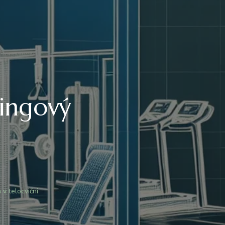
ningový
 v telocvični