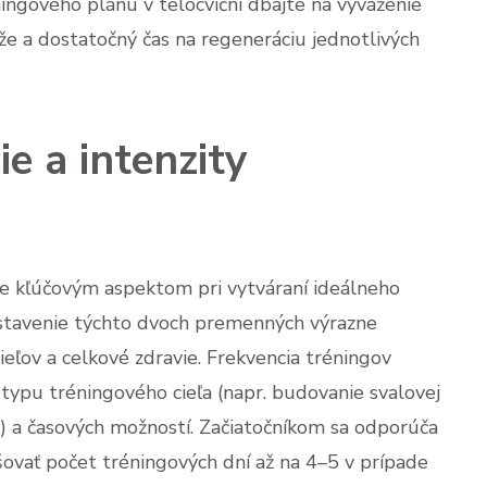
éningového plánu v telocvični dbajte na vyváženie
aže a dostatočný čas na regeneráciu jednotlivých
e a intenzity
 je kľúčovým aspektom pri vytváraní ideálneho
astavenie týchto dvoch premenných výrazne
ieľov a celkové zdravie. Frekvencia tréningov
, typu tréningového cieľa (napr. budovanie svalovej
i) a časových možností. Začiatočníkom sa odporúča
ovať počet tréningových dní až na 4–5 v prípade