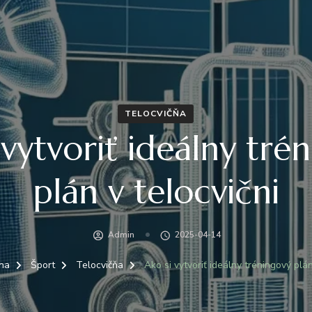
TELOCVIČŇA
 vytvoriť ideálny tré
plán v telocvični
Admin
2025-04-14
na
Šport
Telocvičňa
Ako si vytvoriť ideálny tréningový plán