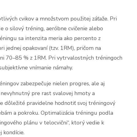
otlivých cvikov a množstvom použitej záťaže. Pri
ide o silový tréning, aeróbne cvičenie alebo
réningu sa intenzita meria ako percento z
i jednej opakovaní (tzv. 1RM), pričom na
vni 70–85 % z 1RM. Pri vytrvalostných tréningoch
subjektívne vnímanie námahy.
éningov zabezpečuje nielen progres, ale aj
e nevyhnutný pre rast svalovej hmoty a
 dôležité pravidelne hodnotiť svoj tréningový
ebám a pokroku. Optimalizácia tréningu podla
ingového plánu v telocvični“, ktorý vedie k
 kondície.