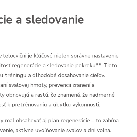
cie a sledovanie
 telocvični je kľúčové nielen správne nastavenie
žitosť regenerácie a sledovanie pokroku**. Tieto
u tréningu a dlhodobé dosahovanie cieľov.
í svalovej hmoty, prevencii zranení a
aly obnovujú a rastú, čo znamená, že nadmerné
sť k pretrénovaniu a úbytku výkonnosti.
by mal obsahovať aj plán regenerácie – to zahŕňa
enie, aktívne uvoľňovanie svalov a dni voľna.