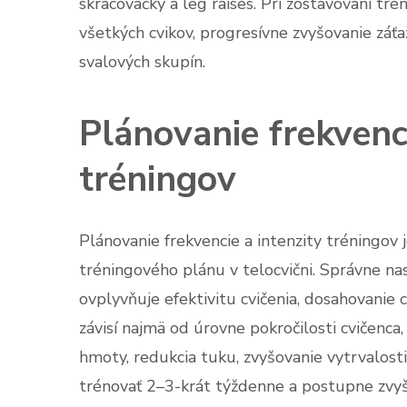
skracovačky a leg raises. Pri zostavovaní tr
všetkých cvikov, progresívne zvyšovanie záť
svalových skupín.
Plánovanie frekvenci
tréningov
Plánovanie frekvencie a intenzity tréningov
tréningového plánu v telocvični. Správne n
ovplyvňuje efektivitu cvičenia, dosahovanie c
závisí najmä od úrovne pokročilosti cvičenca
hmoty, redukcia tuku, zvyšovanie vytrvalost
trénovať 2–3-krát týždenne a postupne zvyš