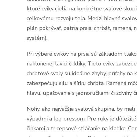
ktoré cviky cielia na konkrétne svalové skupi
celkovému rozvoju tela. Medzi hlavné svalo
plán pokrývať, patria prsia, chrbát, ramená, n
systém).
Pri výbere cvikov na prsia sú základom tlako
naklonenej lavici či kliky. Tieto cviky zabez
chrbtové svaly sú ideálne zhyby, príťahy na 
zabezpečujú silu a šírku chrbta. Ramená môž
hlavu, upažovanie s jednoručkami či zdvihy č
Nohy, ako najväčšia svalová skupina, by ma
výpadmi a leg pressom. Pre ruky je dôležité 
činkami a tricepsové stláčanie na kladke. Cor