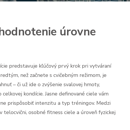
 hodnotenie úrovne
cie predstavuje kľúčový prvý krok pri vytváraní
Predtým, než začnete s cvičebným režimom, je
nuť – či už ide o zvýšenie svalovej hmoty,
o celkovej kondície. Jasne definované ciele vám
ne prispôsobiť intenzitu a typ tréningov. Medzi
 telocvični, osobné fitness ciele a úroveň fyzickej