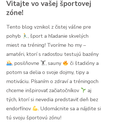
Vitajte vo vašej športovej
zóne!
Tento blog vznikol z čistej vášne pre
pohyb
, šport a hľadanie skvelých
miest na tréning! Tvoríme ho my –
amatéri, ktorí s radosťou testujú bazény
, posilňovne 🏋
, sauny
či štadióny a
potom sa delia o svoje dojmy, tipy a
motiváciu. Písaním o zdraví a tréningoch
chceme inšpirovať začiatočníkov
aj
tých, ktorí si nevedia predstaviť deň bez
endorfínov
. Udomácnite sa a nájdite si
tú svoju športovú zónu!