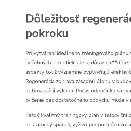
Dôležitosť regenerá
pokroku
Pri vytváraní ideálneho tréningového plánu v
cvičebných jednotiek, ale aj dôraz na **dôle
aspekty totiž významne ovplyvňujú efektivit
Regenerácia zohráva zásadnú úlohu v budovan
optimalizácii výkonu. Počas odpočinku sa sv
cvičenie bez dostatočného oddychu môže vie
Každý kvalitný tréningový plán v telocvični 
dostatočný spánok, výživu podporujúcu zotav