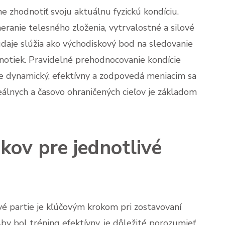
e zhodnotiť svoju aktuálnu fyzickú kondíciu.
ranie telesného zloženia, vytrvalostné a silové
 údaje slúžia ako východiskový bod na sledovanie
notiek. Pravidelné prehodnocovanie kondície
ne dynamický, efektívny a zodpovedá meniacim sa
álnych a časovo ohraničených cieľov je základom
kov pre jednotlivé
vé partie je kľúčovým krokom pri zostavovaní
by bol tréning efektívny, je dôležité porozumieť,