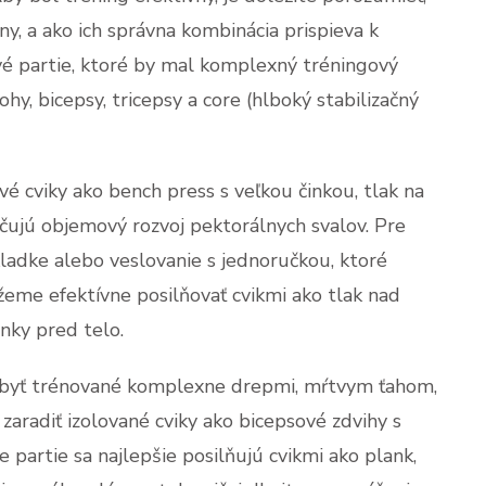
ny, a ako ich správna kombinácia prispieva k
vé partie, ktoré by mal komplexný tréningový
ohy, bicepsy, tricepsy a core (hlboký stabilizačný
vé cviky ako bench press s veľkou činkou, tlak na
pečujú objemový rozvoj pektorálnych svalov. Pre
kladke alebo veslovanie s jednoručkou, ktoré
eme efektívne posilňovať cvikmi ako tlak nad
inky pred telo.
li byť trénované komplexne drepmi, mŕtvym ťahom,
zaradiť izolované cviky ako bicepsové zdvihy s
e partie sa najlepšie posilňujú cvikmi ako plank,