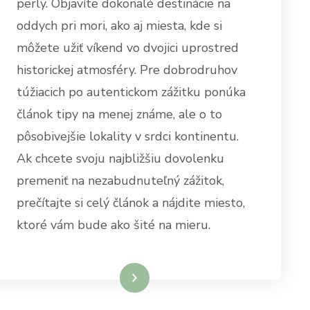
perly. Objavíte dokonalé destinácie na
oddych pri mori, ako aj miesta, kde si
môžete užiť víkend vo dvojici uprostred
historickej atmosféry. Pre dobrodruhov
túžiacich po autentickom zážitku ponúka
článok tipy na menej známe, ale o to
pôsobivejšie lokality v srdci kontinentu.
Ak chcete svoju najbližšiu dovolenku
premeniť na nezabudnuteľný zážitok,
prečítajte si celý článok a nájdite miesto,
ktoré vám bude ako šité na mieru.
Dowiedz się więcej