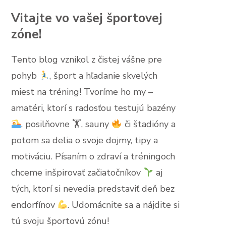
Vitajte vo vašej športovej
zóne!
Tento blog vznikol z čistej vášne pre
pohyb
, šport a hľadanie skvelých
miest na tréning! Tvoríme ho my –
amatéri, ktorí s radosťou testujú bazény
, posilňovne 🏋
, sauny
či štadióny a
potom sa delia o svoje dojmy, tipy a
motiváciu. Písaním o zdraví a tréningoch
chceme inšpirovať začiatočníkov
aj
tých, ktorí si nevedia predstaviť deň bez
endorfínov
. Udomácnite sa a nájdite si
tú svoju športovú zónu!